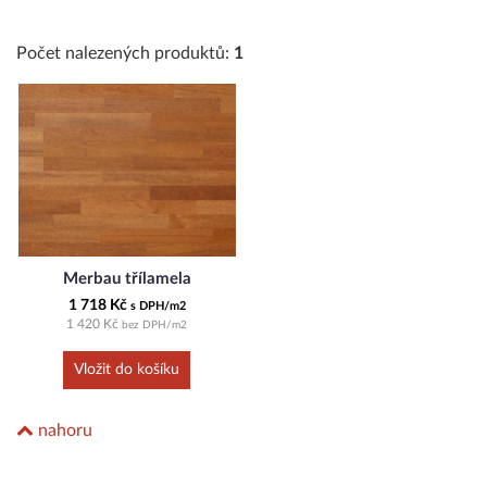
Počet nalezených produktů:
1
Merbau třílamela
1 718 Kč
s DPH/m2
1 420 Kč
bez DPH/m2
nahoru