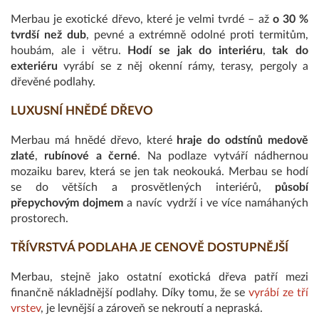
Merbau je exotické dřevo, které je velmi tvrdé – až
o 30 %
tvrdší než dub
, pevné a extrémně odolné proti termitům,
houbám, ale i větru.
Hodí se jak do interiéru
,
tak do
exteriéru
vyrábí se z něj okenní rámy, terasy, pergoly a
dřevěné podlahy.
LUXUSNÍ HNĚDÉ DŘEVO
Merbau má hnědé dřevo, které
hraje do odstínů medově
zlaté
,
rubínové a černé
. Na podlaze vytváří nádhernou
mozaiku barev, která se jen tak neokouká. Merbau se hodí
se do větších a prosvětlených interiérů,
působí
přepychovým dojmem
a navíc vydrží i ve více namáhaných
prostorech.
TŘÍVRSTVÁ PODLAHA JE CENOVĚ DOSTUPNĚJŠÍ
Merbau, stejně jako ostatní exotická dřeva patří mezi
finančně nákladnější podlahy. Díky tomu, že se
vyrábí ze tří
vrstev
, je levnější a zároveň se nekroutí a nepraská.