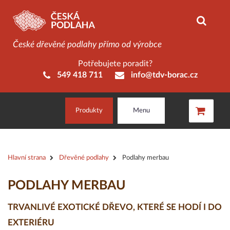
České dřevěné podlahy přímo od výrobce
Potřebujete poradit?
549 418 711
info@tdv-borac.cz
Produkty
Menu
Hlavní strana
Dřevěné podlahy
Podlahy merbau
PODLAHY MERBAU
TRVANLIVÉ EXOTICKÉ DŘEVO, KTERÉ SE HODÍ I DO
EXTERIÉRU