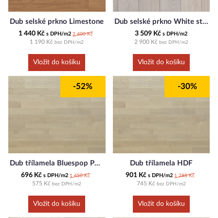
Dub selské prkno Limestone
Dub selské prkno White stone
1 440 Kč
3 509 Kč
s DPH/m2
s DPH/m2
2 400 Kč
1 190 Kč
2 900 Kč
bez DPH/m2
bez DPH/m2
-52%
-30%
Dub třílamela Bluespop PD bílý lak
Dub třílamela HDF
696 Kč
901 Kč
s DPH/m2
s DPH/m2
1 450 Kč
1 288 Kč
575 Kč
745 Kč
bez DPH/m2
bez DPH/m2