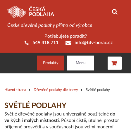
České dřevěné podlahy přímo od výrobce
Potřebujete poradit?
549 418 711
info@tdv-borac.cz
Produkty
Menu
Hlavní strana
Dřevěné podlahy dle barvy
Světlé podlahy
SVĚTLÉ PODLAHY
Světlé dřevěné podlahy jsou univerzálně použitelné
do
velkých i malých místností
. Působí čistě, útulně, prostor
příjemně prosvětlí a v současnosti jsou velmi moderní.