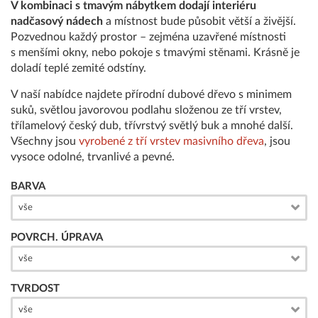
V kombinaci s tmavým nábytkem dodají interiéru
nadčasový nádech
a místnost bude působit větší a živější.
Pozvednou každý prostor – zejména uzavřené místnosti
s menšími okny, nebo pokoje s tmavými stěnami. Krásně je
doladí teplé zemité odstíny.
V naší nabídce najdete přírodní dubové dřevo s minimem
suků, světlou javorovou podlahu složenou ze tří vrstev,
třílamelový český dub, třívrstvý světlý buk a mnohé další.
Všechny jsou
vyrobené z tří vrstev masivního dřeva
, jsou
vysoce odolné, trvanlivé a pevné.
BARVA
vše
POVRCH. ÚPRAVA
vše
TVRDOST
vše