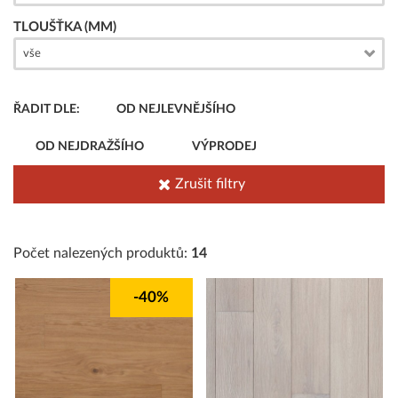
TLOUŠŤKA (MM)
vše
ŘADIT DLE:
OD NEJLEVNĚJŠÍHO
OD NEJDRAŽŠÍHO
VÝPRODEJ
Zrušit filtry
Počet nalezených produktů:
14
-40%