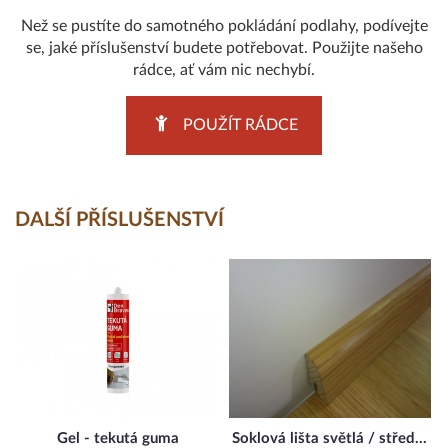
Než se pustíte do samotného pokládání podlahy, podívejte
se, jaké příslušenství budete potřebovat. Použijte našeho
rádce, ať vám nic nechybí.
POUŽÍT RÁDCE
DALŠÍ PŘÍSLUŠENSTVÍ
Gel - tekutá guma
Soklová lišta světlá / středně světlá (Dub, Buk, Javor, Jasan)