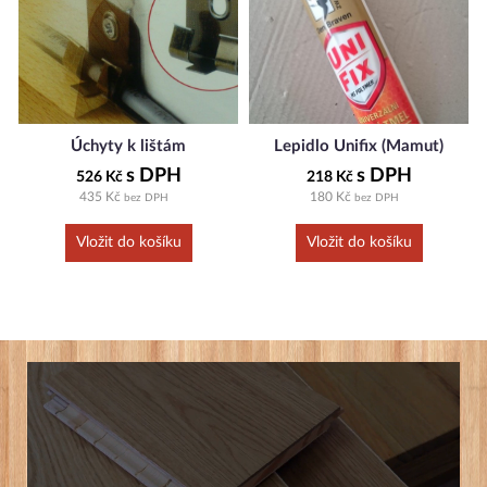
Úchyty k lištám
Lepidlo Unifix (Mamut)
s DPH
s DPH
526 Kč
218 Kč
435 Kč
180 Kč
bez DPH
bez DPH