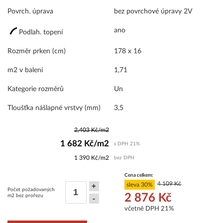
Povrch. úprava
bez povrchové úpravy 2V
ano
Podlah. topení
Rozměr prken (cm)
178 x 16
m2 v balení
1,71
Kategorie rozměrů
Un
Tloušťka nášlapné vrstvy (mm)
3,5
2,403 Kč/m2
1 682 Kč/m2
s DPH 21%
1 390 Kč/m2
bez DPH
Cena celkem:
4 109 Kč
sleva 30%
+
Počet požadovaných
2 876 Kč
m2 bez prořezu
-
včetně DPH
21%