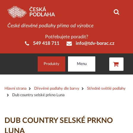
České dřevěné podlahy přímo od výrobce
Potřebujete poradit?
549 418 711
info@tdv-borac.cz
Produkty
Menu
Hlavní strana
Dřevěné podlahy dle barvy
Středně světlé podlahy
Dub country selské prkno Luna
DUB COUNTRY SELSKÉ PRKNO
LUNA