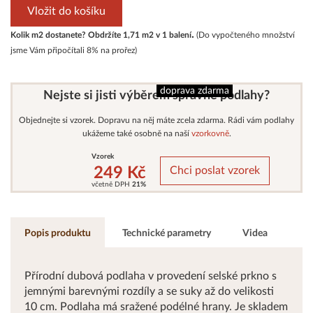
.
Kolik m2 dostanete? Obdržíte
1,71
m2 v
1 balení
(Do vypočteného množství
jsme Vám připočítali 8% na prořez)
doprava zdarma
Nejste si jisti výběrem správné podlahy?
Objednejte si vzorek. Dopravu na něj máte zcela zdarma. Rádi vám podlahy
ukážeme také osobně na naší
vzorkovně
.
Vzorek
249 Kč
Chci poslat vzorek
včetně DPH
21%
Popis produktu
Technické parametry
Videa
Přírodní dubová podlaha v provedení selské prkno s
jemnými barevnými rozdíly a se suky až do velikosti
10 cm. Podlaha má sražené podélné hrany. Je skladem